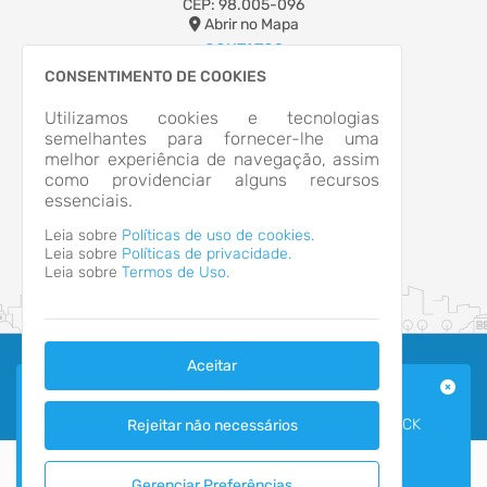
CEP: 98.005-096
Abrir no Mapa
CONTATOS
(55)3322-4833
CONSENTIMENTO DE COOKIES
camaraexpediente@gmail.com
Utilizamos cookies e tecnologias
HORÁRIO DE ATENDIMENTO
semelhantes para fornecer-lhe uma
Segunda-feira a Sexta-feira
8h às 14h
melhor experiência de navegação, assim
como providenciar alguns recursos
essenciais.
Leia sobre
Políticas de uso de cookies.
Leia sobre
Políticas de privacidade.
Leia sobre
Termos de Uso.
Aceitar
LICITAÇÕES E CONTRATOS
2026 - IPM Sistemas Ltda. Todos os Direitos Reservados.
Termos de Uso
|
Política de Privacidade
PARA CONSULTAR OS CONTRATOS E LICITAÇÕES CLICK
Rejeitar não necessários
AQUI
https://portal.tce.rs.gov.br/aplicprod/f?
p=50500:4:::NO::F50500_CD_ORGAO:46001&cs=1ZWvN5y6uax
Gerenciar Preferências
Ver mais