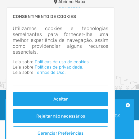
Abrir no Mapa
CONTATOS
(55)3322-4833
CONSENTIMENTO DE COOKIES
camaraexpediente@gmail.com
Utilizamos cookies e tecnologias
HORÁRIO DE ATENDIMENTO
semelhantes para fornecer-lhe uma
Segunda-feira a Sexta-feira
8h às 14h
melhor experiência de navegação, assim
como providenciar alguns recursos
essenciais.
Leia sobre
Políticas de uso de cookies.
Leia sobre
Políticas de privacidade.
Leia sobre
Termos de Uso.
Aceitar
LICITAÇÕES E CONTRATOS
2026 - IPM Sistemas Ltda. Todos os Direitos Reservados.
Termos de Uso
|
Política de Privacidade
PARA CONSULTAR OS CONTRATOS E LICITAÇÕES CLICK
Rejeitar não necessários
AQUI
https://portal.tce.rs.gov.br/aplicprod/f?
p=50500:4:::NO::F50500_CD_ORGAO:46001&cs=1ZWvN5y6uax
Gerenciar Preferências
Ver mais