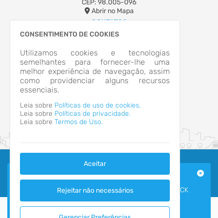
CEP: 98.005-096
Abrir no Mapa
CONTATOS
(55)3322-4833
CONSENTIMENTO DE COOKIES
camaraexpediente@gmail.com
Utilizamos cookies e tecnologias
HORÁRIO DE ATENDIMENTO
semelhantes para fornecer-lhe uma
Segunda-feira a Sexta-feira
8h às 14h
melhor experiência de navegação, assim
como providenciar alguns recursos
essenciais.
Leia sobre
Políticas de uso de cookies.
Leia sobre
Políticas de privacidade.
Leia sobre
Termos de Uso.
Aceitar
LICITAÇÕES E CONTRATOS
2026 - IPM Sistemas Ltda. Todos os Direitos Reservados.
Termos de Uso
|
Política de Privacidade
PARA CONSULTAR OS CONTRATOS E LICITAÇÕES CLICK
Rejeitar não necessários
AQUI
https://portal.tce.rs.gov.br/aplicprod/f?
p=50500:4:::NO::F50500_CD_ORGAO:46001&cs=1ZWvN5y6uax
Gerenciar Preferências
Ver mais